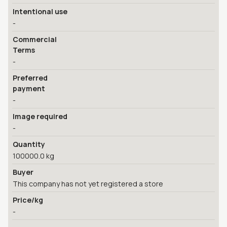
Intentional use
-
Commercial
Terms
-
Preferred
payment
-
Image required
-
Quantity
100000.0 kg
Buyer
This company has not yet registered a store
Price/kg
-