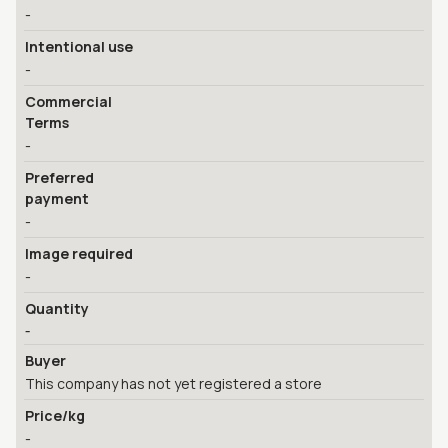
-
Intentional use
-
Commercial
Terms
-
Preferred
payment
-
Image required
-
Quantity
-
Buyer
This company has not yet registered a store
Price/kg
-